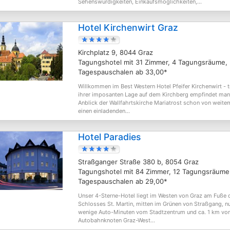
Sehenswürdigkeiten, Einkaufsmöglichkeiten,...
Hotel Kirchenwirt Graz
Kirchplatz 9, 8044 Graz
Tagungshotel mit 31 Zimmer, 4 Tagungsräume,
Tagespauschalen ab 33,00*
Willkommen im Best Western Hotel Pfeifer Kirchenwirt - t
ihrer imposanten Lage auf dem Kirchberg empfindet man
Anblick der Wallfahrtskirche Mariatrost schon von weite
einen einladenden...
Hotel Paradies
Straßganger Straße 380 b, 8054 Graz
Tagungshotel mit 84 Zimmer, 12 Tagungsräume
Tagespauschalen ab 29,00*
Unser 4-Sterne-Hotel liegt im Westen von Graz am Fuße 
Schlosses St. Martin, mitten im Grünen von Straßgang, n
wenige Auto-Minuten vom Stadtzentrum und ca. 1 km v
Autobahnknoten Graz-West...