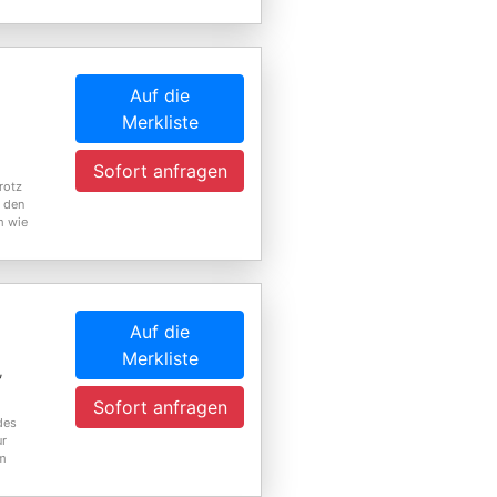
Auf die
Merkliste
Sofort anfragen
rotz
 den
m wie
Auf die
Merkliste
,
Sofort anfragen
des
ur
om