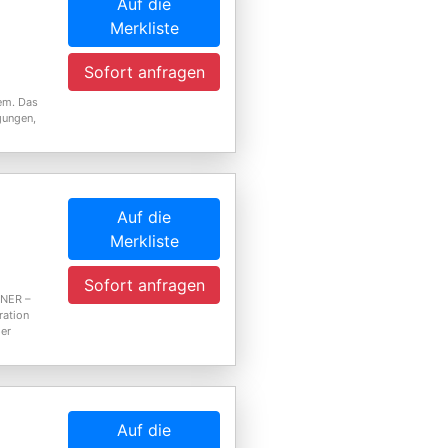
Auf die
Merkliste
Sofort anfragen
em. Das
gungen,
Auf die
Merkliste
Sofort anfragen
LNER –
ration
ßer
Auf die