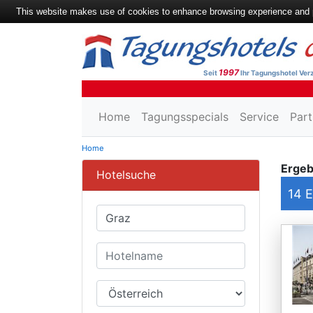
This website makes use of cookies to enhance browsing experience and pr
1997
Seit
Ihr Tagungshotel Verz
Home
Tagungsspecials
Service
Part
Home
Ergeb
Hotelsuche
14
E