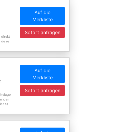
Auf die
Merkliste
,
Sofort anfragen
 direkt
 de es
Auf die
Merkliste
e,
Sofort anfragen
uhelage
bunden
ist es