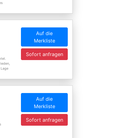
es
Auf die
Merkliste
Sofort anfragen
tel.
ieden,
e Lage
Auf die
Merkliste
Sofort anfragen
s