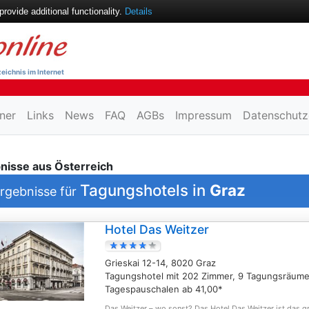
ovide additional functionality.
Details
eichnis im Internet
ner
Links
News
FAQ
AGBs
Impressum
Datenschutz
nisse aus Österreich
Tagungshotels in
Graz
rgebnisse für
Hotel Das Weitzer
Grieskai 12-14, 8020 Graz
Tagungshotel mit 202 Zimmer, 9 Tagungsräume
Tagespauschalen ab 41,00*
Das Weitzer – wo sonst? Das Hotel Das Weitzer ist das g