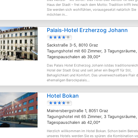
Haus der Stadt – frei nach dem Motto: Tradition trifft Inn
Sie werden sich wohlfühlen, vorausgesetzt natürlich Sie
möchten in...
Palais-Hotel Erzherzog Johann
Sackstraße 3-5, 8010 Graz
Tagungshotel mit 60 Zimmer, 3 Tagungsräume,
Tagespauschalen ab 39,00*
Das Palais Hotel Erzherzog Johann istdas traditionsreic
Hotel der Stadt Graz und seit jeher ein Begriff für Stil,
Behaglichkeit und Komfort. Das unverwechselbare Flair 
ehemaligen Barockpalais...
Hotel Bokan
Mainersbergstraße 1, 8051 Graz
Tagungshotel mit 65 Zimmer, 3 Tagungsräume,
Tagespauschalen ab 42,00*
Herzlich willkommen im Hotel Bokan. Schon beim Betret
unseres Hotels werden Sie es spüren: die Kombination v