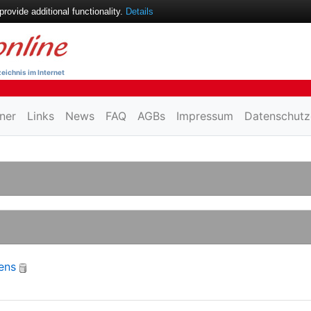
ovide additional functionality.
Details
eichnis im Internet
ner
Links
News
FAQ
AGBs
Impressum
Datenschutz
ens