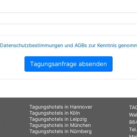
Datenschutzbestimmungen und AGBs zur Kenntnis genomme
Tagungsanfrage absenden
Tagungshotels in Hannover
TA
Tagungshotels in Köln
Wal
Tagungshotels in Leipzig
864
n
Tagungshotels in München
Tel
Tagungshotels in Nürnberg
Mai