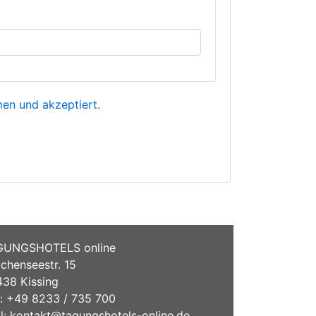
n und akzeptiert.
GUNGSHOTELS online
chenseestr. 15
38 Kissing
.: +49 8233 / 735 700
l:
kontakt@tagungshotels-online.de