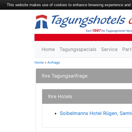
This website makes use of cookies to enhance browsing experience and pr
1997
Seit
Ihr Tagungshotel Verz
Home
Tagungsspecials
Service
Part
Home
»
Anfrage
Ihre Tagungsanfrage
Ihre Hotels
Soibelmanns Hotel Rügen, Samt