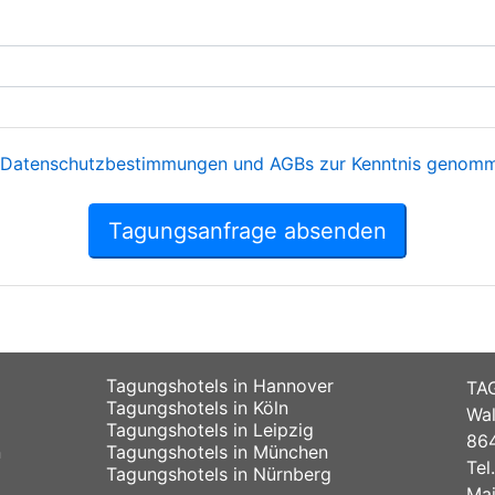
Datenschutzbestimmungen und AGBs zur Kenntnis genomme
Tagungsanfrage absenden
Tagungshotels in Hannover
TA
Tagungshotels in Köln
Wal
Tagungshotels in Leipzig
864
n
Tagungshotels in München
Tel
Tagungshotels in Nürnberg
Mai