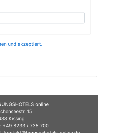
n und akzeptiert.
GUNGSHOTELS online
chenseestr. 15
38 Kissing
.: +49 8233 / 735 700
l:
kontakt@tagungshotels-online.de