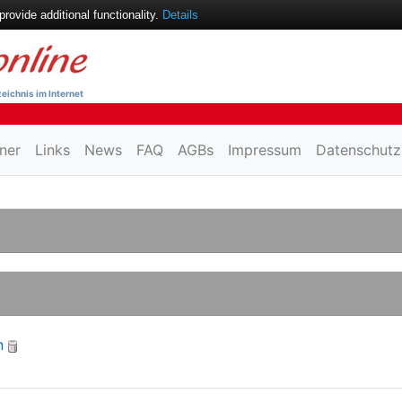
ovide additional functionality.
Details
eichnis im Internet
ner
Links
News
FAQ
AGBs
Impressum
Datenschutz
n