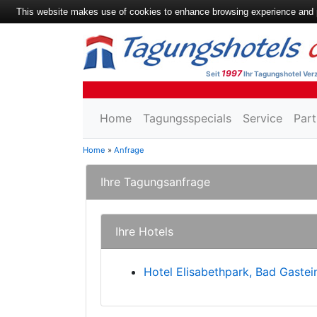
This website makes use of cookies to enhance browsing experience and pr
1997
Seit
Ihr Tagungshotel Verz
Home
Tagungsspecials
Service
Part
Home
»
Anfrage
Ihre Tagungsanfrage
Ihre Hotels
Hotel Elisabethpark, Bad Gastei