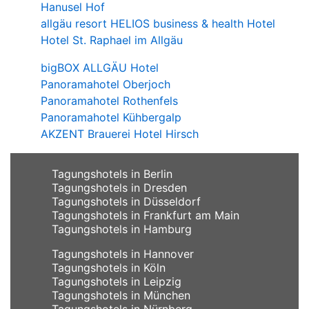
Hanusel Hof
allgäu resort HELIOS business & health Hotel
Hotel St. Raphael im Allgäu
bigBOX ALLGÄU Hotel
Panoramahotel Oberjoch
Panoramahotel Rothenfels
Panoramahotel Kühbergalp
AKZENT Brauerei Hotel Hirsch
Tagungshotels in Berlin
Tagungshotels in Dresden
Tagungshotels in Düsseldorf
Tagungshotels in Frankfurt am Main
Tagungshotels in Hamburg
Tagungshotels in Hannover
Tagungshotels in Köln
Tagungshotels in Leipzig
Tagungshotels in München
Tagungshotels in Nürnberg