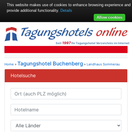
This website makes use of cookies to enhance browsing experience and
provide additional functionality.
Details
Allow cookies
1997
Seit
Ihr Tagungshotel Verzeichnis im Internet
Tagungshotel Buchenberg
Home
»
»
Landhaus Sommerau
Hotelsuche