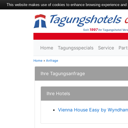
This website makes use of cookies to enhance browsing experience and pr
1997
Seit
Ihr Tagungshotel Verz
Home
Tagungsspecials
Service
Part
Home
»
Anfrage
Ihre Tagungsanfrage
Ihre Hotels
Vienna House Easy by Wyndham 