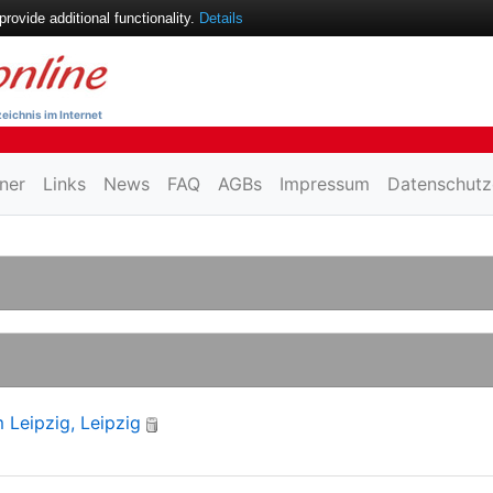
ovide additional functionality.
Details
eichnis im Internet
ner
Links
News
FAQ
AGBs
Impressum
Datenschutz
Leipzig, Leipzig