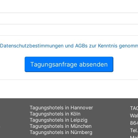
Datenschutzbestimmungen und AGBs zur Kenntnis genomme
Tagungsanfrage absenden
Tagungshotels in Hannover
TA
Tagungshotels in Köln
Wal
Tagungshotels in Leipzig
864
n
Tagungshotels in München
Tel
Tagungshotels in Nürnberg
Mai