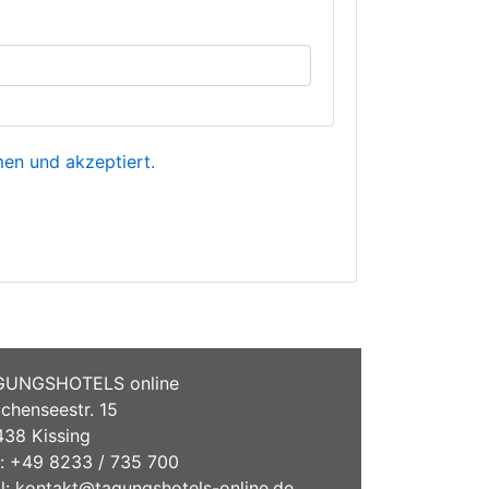
n und akzeptiert.
GUNGSHOTELS online
chenseestr. 15
38 Kissing
.: +49 8233 / 735 700
l:
kontakt@tagungshotels-online.de