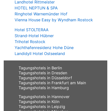
Landhotel Rittmeister
HOTEL NEPTUN & SPA
Ringhotel Warnemünder Hof
Vienna House Easy by Wyndham Rostock
Hotel STOLTERAA
Strand-Hotel Hübner
Trihotel Rostock
Yachthafenresidenz Hohe Düne
Landidyll Hotel Ostseeland
Tagungshotels in Berlin
Tagungshotels in Dresden
Tagungshotels in Düsseldorf
Tagungshotels in Frankfurt am Main
Tagungshotels in Hamburg
Tagungshotels in Hannover
Tagungshotels in Köln
Tagungshotels in Leipzig