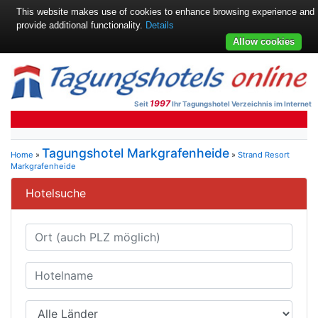
This website makes use of cookies to enhance browsing experience and
provide additional functionality.
Details
Allow cookies
1997
Seit
Ihr Tagungshotel Verzeichnis im Internet
Tagungshotel Markgrafenheide
Home
»
»
Strand Resort
Markgrafenheide
Hotelsuche