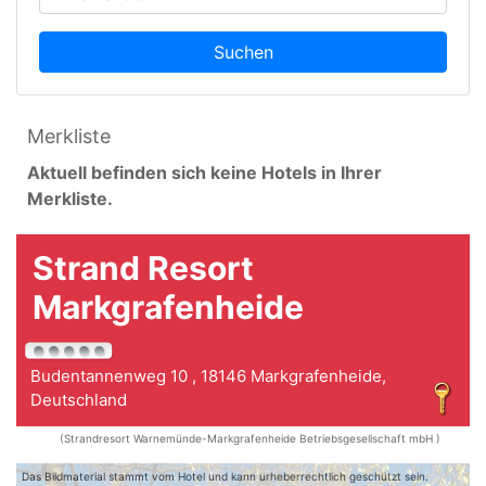
Suchen
Merkliste
Aktuell befinden sich keine Hotels in Ihrer
Merkliste.
Strand Resort
Markgrafenheide
Budentannenweg 10 , 18146 Markgrafenheide,
Deutschland
(Strandresort Warnemünde-Markgrafenheide Betriebsgesellschaft mbH )
Das Bildmaterial stammt vom Hotel und kann urheberrechtlich geschützt sein.