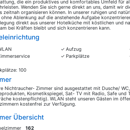
attung, die ein produktives und komfortables Umfeld für al
rleisten. Wenden Sie sich gerne direkt an uns, damit wir di
s zeitnah organisieren können. In unserer ruhigen und natü
ohne Ablenkung auf die anstehende Aufgabe konzentrieren.
legung direkt aus unserer Hotelküche mit köstlichen und n
eam bei Kräften bleibt und sich konzentrieren kann.
eleinrichtung
WLAN
Aufzug
Zimmerservice
Parkplätze
kplätze: 100
mer
e Nichtraucher- Zimmer sind ausgestattet mit Dusche/ WC,
eprodukten, Kosmetikspiegel, Sat- TV mit Radio, Safe und 
äche kostenpflichtig). WLAN steht unseren Gästen im öffe
zimmern kostenfrei zur Verfügung.
mer Übersicht
elzimmer
162