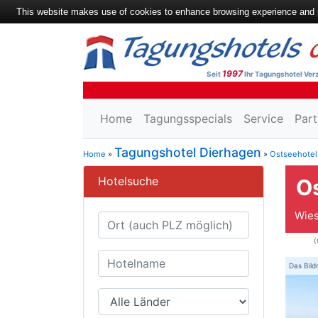
This website makes use of cookies to enhance browsing experience and pr
1997
Seit
Ihr Tagungshotel Verz
Home
Tagungsspecials
Service
Part
Tagungshotel Dierhagen
Home
»
»
Ostseehotel
Hotelsuche
O
Wies
(
Das Bild