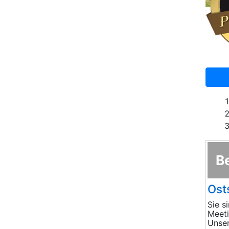
B
Ost
Sie s
Meeti
Unser