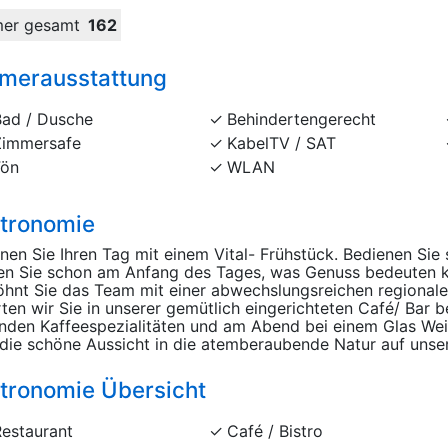
er gesamt
162
merausstattung
Bad / Dusche
Behindertengerecht
Zimmersafe
KabelTV / SAT
Fön
WLAN
tronomie
nen Sie Ihren Tag mit einem Vital- Frühstück. Bedienen Sie 
en Sie schon am Anfang des Tages, was Genuss bedeuten
hnt Sie das Team mit einer abwechslungsreichen regional
ten wir Sie in unserer gemütlich eingerichteten Café/ Bar 
nden Kaffeespezialitäten und am Abend bei einem Glas Wei
die schöne Aussicht in die atemberaubende Natur auf unser
tronomie Übersicht
Restaurant
Café / Bistro