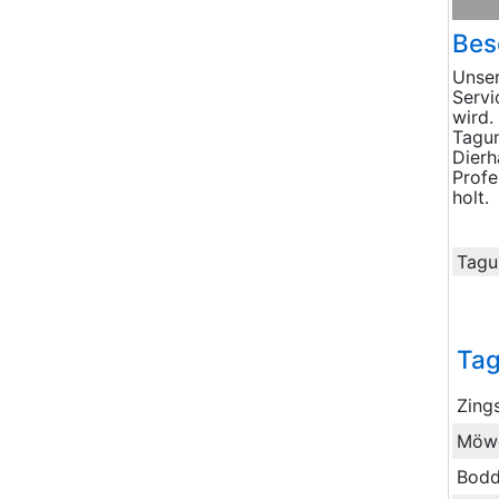
Bes
Unser
Servi
wird.
Tagun
Dierh
Profe
holt.
Tagu
Ta
Zing
Möw
Bod