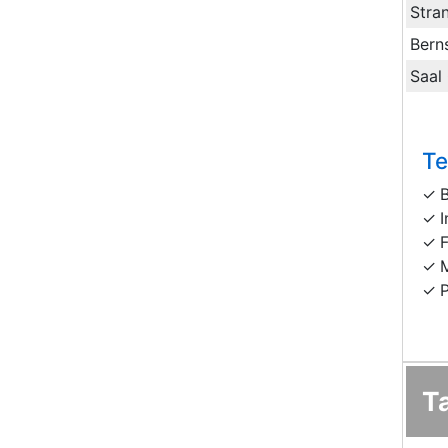
Stra
Bern
Saal
Te
I
F
T