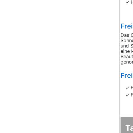
Frei
Das O
Sonne
und S
eine 
Beaut
geno
Frei
F
F
T