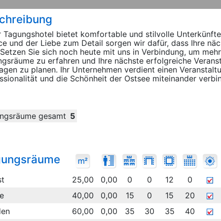
chreibung
 Tagungshotel bietet komfortable und stilvolle Unterkünft
ce und der Liebe zum Detail sorgen wir dafür, dass Ihre näc
 Setzen Sie sich noch heute mit uns in Verbindung, um meh
gsräume zu erfahren und Ihre nächste erfolgreiche Verans
agen zu planen. Ihr Unternehmen verdient einen Veranstaltu
ssionalität und die Schönheit der Ostsee miteinander verbi
ngsräume gesamt
5
gungsräume
st
25,00
0,00
0
0
12
0
e
40,00
0,00
15
0
15
20
den
60,00
0,00
35
30
35
40