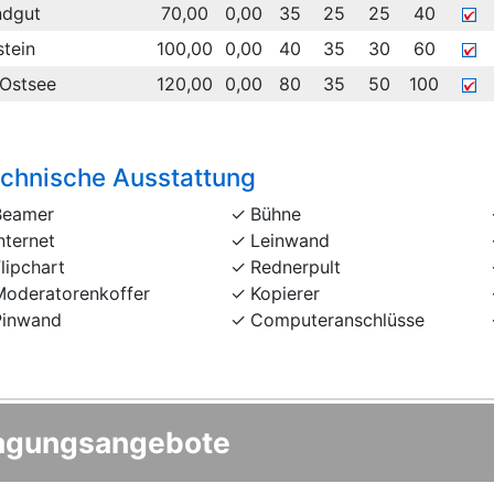
ndgut
70,00
0,00
35
25
25
40
stein
100,00
0,00
40
35
30
60
 Ostsee
120,00
0,00
80
35
50
100
chnische Ausstattung
Beamer
Bühne
nternet
Leinwand
lipchart
Rednerpult
Moderatorenkoffer
Kopierer
Pinwand
Computeranschlüsse
agungsangebote