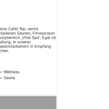
eine Café/ Bar, sechs
hiedenen Saunen, Fitnessraum
tybereich „Vital Spa“. Egal ob
lung. In unserer
lnessmitarbeitern in Empfang
chen.
Wellness
Sauna