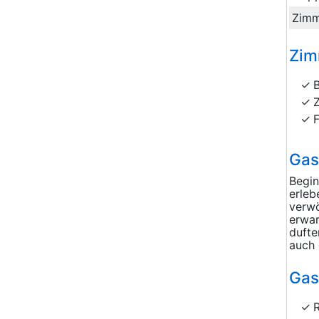
Zimm
Zim
Gas
Begin
erleb
verwö
erwar
dufte
auch 
Gas