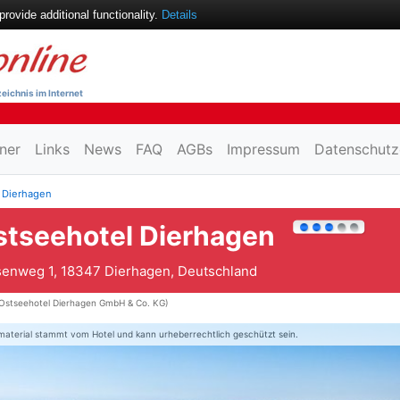
ovide additional functionality.
Details
eichnis im Internet
ner
Links
News
FAQ
AGBs
Impressum
Datenschutz
 Dierhagen
stseehotel Dierhagen
enweg 1, 18347 Dierhagen, Deutschland
Ostseehotel Dierhagen GmbH & Co. KG)
material stammt vom Hotel und kann urheberrechtlich geschützt sein.