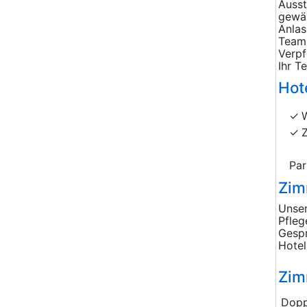
Ausst
gewäh
Anlas
Team 
Verpf
Ihr T
Hot
Par
Zim
Unser
Pfleg
Gespr
Hotel
Zim
Dopp