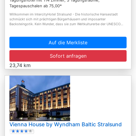
Tagespauschalen ab 75,00*
Willkommen im IntercityHotel Stralsund - Die historische Hansestadt
schmückt sich mit prächtigen Bürgerhäusern und imposanter
Backsteingotik. Kein Wunder, dass sie zum Weltkulturerbe der UNESCO...
Auf die Merkliste
Sofort anfragen
23,74 km
Vienna House by Wyndham Baltic Stralsund