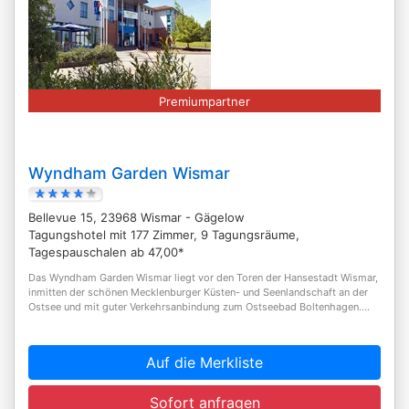
Premiumpartner
Wyndham Garden Wismar
Bellevue 15, 23968 Wismar - Gägelow
Tagungshotel mit 177 Zimmer, 9 Tagungsräume,
Tagespauschalen ab 47,00*
Das Wyndham Garden Wismar liegt vor den Toren der Hansestadt Wismar,
inmitten der schönen Mecklenburger Küsten- und Seenlandschaft an der
Ostsee und mit guter Verkehrsanbindung zum Ostseebad Boltenhagen....
Auf die Merkliste
Sofort anfragen