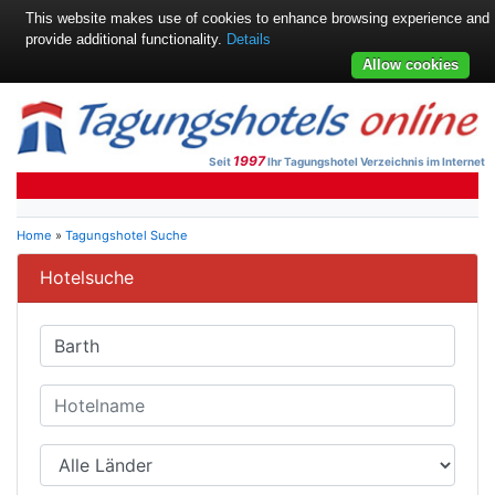
This website makes use of cookies to enhance browsing experience and
provide additional functionality.
Details
Allow cookies
1997
Seit
Ihr Tagungshotel Verzeichnis im Internet
Home
»
Tagungshotel Suche
Hotelsuche