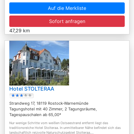
Auf die Merkliste
Sofort anfragen
47,29 km
Hotel STOLTERAA
Strandweg 17, 18119 Rostock-Warnemünde
Tagungshotel mit 40 Zimmer, 2 Tagungsräume,
Tagespauschalen ab 65,00*
Nur wenige Schritte vom weißen Ostseestrand entfernt liegt das
traditionsreiche Hotel Stolteraa. In unmittelbarer Nähe befindet sich das
landschaftlich reizvolle Naturschutzgebiet Stolteraa,...