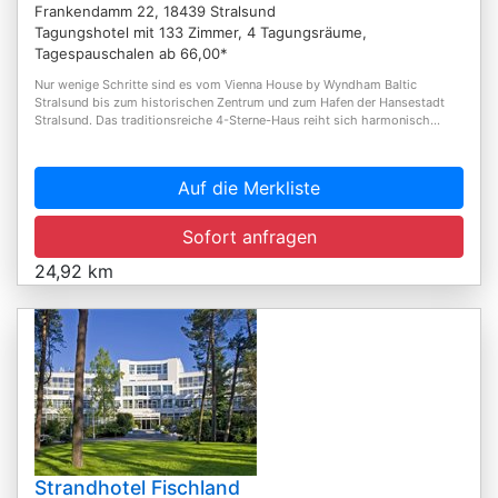
Frankendamm 22, 18439 Stralsund
Tagungshotel mit 133 Zimmer, 4 Tagungsräume,
Tagespauschalen ab 66,00*
Nur wenige Schritte sind es vom Vienna House by Wyndham Baltic
Stralsund bis zum historischen Zentrum und zum Hafen der Hansestadt
Stralsund. Das traditionsreiche 4-Sterne-Haus reiht sich harmonisch...
Auf die Merkliste
Sofort anfragen
24,92 km
Strandhotel Fischland