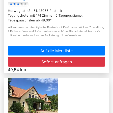
Herweghstraße 51, 18055 Rostock
Tagungshotel mit 174 Zimmer, 6 Tagungsräume,
Tagespauschalen ab 49,00*
Willkommen im IntercityHotel Rostock - 7 Kaufmannsbrücken, 7 Landtore,
7 Rathaustürme und 7 Kirchen hat das schöne Altstadtviertel Rostock's
mit seiner beeindruckenden Backsteingotik aufzuweisen....
Auf die Merkliste
Sofort anfragen
49,54 km