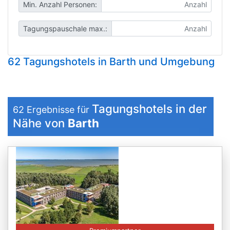
Min. Anzahl Personen:
Tagungspauschale max.:
62 Tagungshotels in Barth und Umgebung
Tagungshotels in der
62
Ergebnisse für
Nähe von
Barth