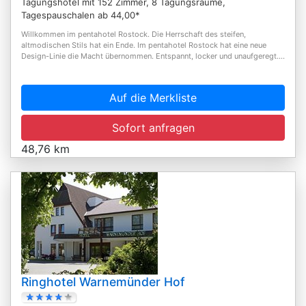
Tagungshotel mit 152 Zimmer, 8 Tagungsräume,
Tagespauschalen ab 44,00*
Willkommen im pentahotel Rostock. Die Herrschaft des steifen,
altmodischen Stils hat ein Ende. Im pentahotel Rostock hat eine neue
Design-Linie die Macht übernommen. Entspannt, locker und unaufgeregt....
Auf die Merkliste
Sofort anfragen
48,76 km
Ringhotel Warnemünder Hof